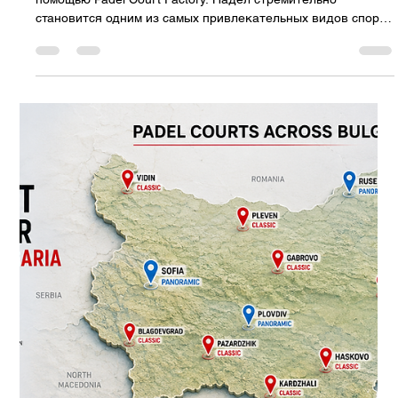
Padel Court Factory
20 июл.
6 мин. чтения
Комплексные решения для
строительства кортов для падела в
Хорватии: от Загреба до
Адриатического побережья.
Корты премиум-класса для падела для клубов, отелей,
курортов и спортивных объектов. Падел открывает новые
возможности для инвестиций в спорт и гостиничный бизнес