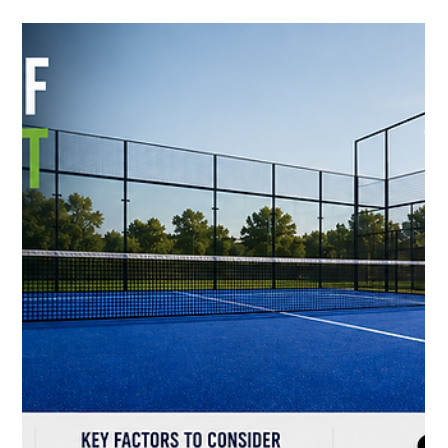
Padel Court Factory
28 июл.
4 мин. чтения
Почему Косово готово к появлению
кортов для падела нового поколения
Растущие возможности для инвесторов, спортивных
клубов и застройщиков. За последнее десятилетие падель
превратился из нишевого вида спорта с ракетками в один
из самых быстрорастущих видов спорта в Европе. Страны
Балканского региона инвестируют в современные объекты
для падела, и Косово имеет все шансы стать одним из
развивающихся рынков региона. Благодаря молодому