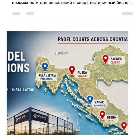
Премиальные корты для падела для клубов, отелей и
роскошных курортов. Черногория становится одним из
самых привлекательных направлений в Адриатическом
регионе для инвестиций в спорт и гостиничный бизнес
премиум-класса. Благодаря роскошным яхтенным
пристаням, пятизвездочным курортам,
многофункциональным комплексам и растущему вниманию
к оздоровительному туризму, падель становится
идеальным дополнением к современным развлекательным
объектам. Независимо от того, строите ли вы не