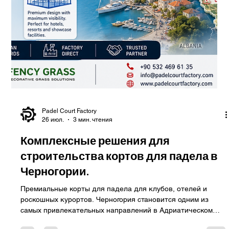
Padel Court Factory
26 июл.
3 мин. чтения
Комплексные решения для
строительства кортов для падела в
Боснии и Герцеговине.
Корты премиум-класса для падела для спортивных клубов,
отелей, курортов и муниципальных проектов. Падел
неуклонно набирает популярность в Боснии и Герцеговине ,
открывая новые возможности для спортивных
предпринимателей, отелей, муниципалитетов,
университетов и частных инвесторов. По мере роста
спроса на современные спортивные сооружения,