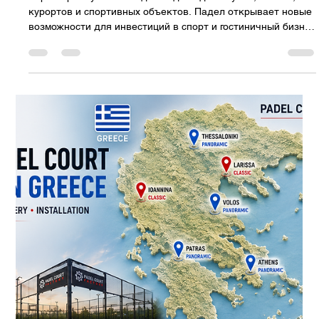
Padel Court Factory
20 июл.
5 мин. чтения
Комплексные решения для
строительства кортов для падела в
Албании: от Тираны до
Адриатического побережья.
Профессиональные корты для падела для клубов, отелей,
курортов и спортивных объектов. Падел открывает новые
возможности для инвестиций в спорт, гостиничный бизнес
и недвижимость по всей Албании . По мере развития
современных концепций спорта и отдыха,
профессиональные объекты для игры в падел могут стать
привлекательной инвестиционной возможностью для
частных клубов, отелей, курортов, жилых комплексов и
спортивных центров. От быстро развивающейся столицы
Тираны до адриатическ