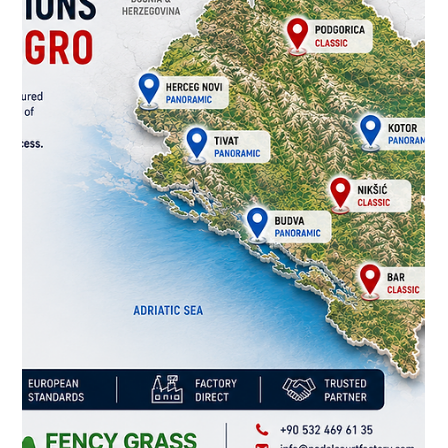
Padel Court Factory
27 июл.
4 мин. чтения
Лучшее покрытие для падела на
вашей площадке: что должен знать
каждый инвестор
Поскольку падел продолжает набирать популярность в
Европе, на Ближнем Востоке, в Африке и Америке,
инвесторы уделяют качеству кортов больше внимания, чем
когда-либо прежде. Хотя стальные конструкции,
закаленное стекло и освещение являются неотъемлемыми
элементами профессионального корта для падела, именно
игровое покрытие определяет исход каждого матча.
Правильно подобранное покрытие не только улучшает