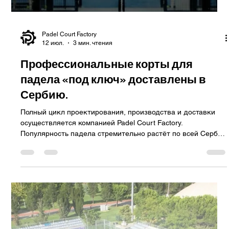
Padel Court Factory
17 июл.
3 мин. чтения
Комплексные решения для падел-
кортов в Болгарии: корты премиум-
класса, построенные в Турции.
Создайте свой следующий падель-клуб с проверенным
европейским производителем. Падел стремительно
развивается в Юго-Восточной Европе, и Болгария
становится одним из наиболее перспективных
развивающихся рынков региона. По мере роста интереса к
современным ракеточным видам спорта инвесторы,
спортивные клубы, муниципалитеты, отели и застройщики
все чаще ищут надежных партнеров для строительства
профессиональных объектов для падела. Независимо от
того, планируете ли вы спортивный