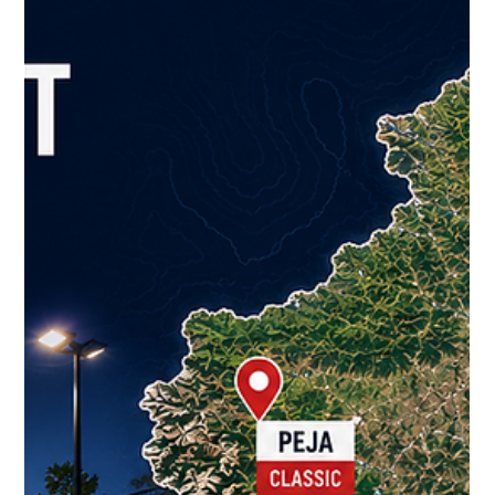
для игры в падел в Центральной
Европе
Словения готова к следующей волне роста падела. В то
время как такие страны, как Испания, Италия, Франция и
Швеция, уже имеют развитые рынки падела, Словения
представляет собой одну из наиболее перспективных
возможностей в Центральной Европе для следующего
этапа развития этого вида спорта. Словения, известная
высоким качеством жизни, активной культурой отдыха на
природе и богатыми спортивными традициями,
предоставляет идеальные условия для размещения
первоклассных падель-клуб