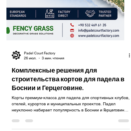
строительства кортов для падела в
Северной Македонии.
Постройте в Северной Македонии комплексы для игры в
падел нового поколения. Падел становится одним из самых
быстрорастущих видов спорта в Европе, и Северная
Македония начинает перенимать эту глобальную
тенденцию. Поскольку инвестиции в спортивную
инфраструктуру, гостиничный бизнес и жилую застройку
продолжают расти, профессионально спроектированные
корты для падела представляют собой захватывающую
возможность для предпринимателей, спортивных клубов,
муниципалитетов, отелей и