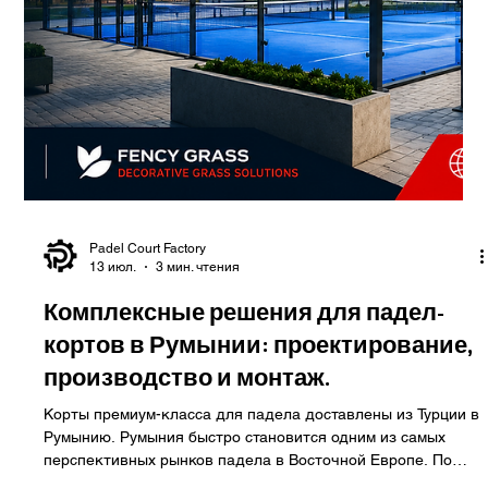
строительства кортов для падела в
Греции.
Создайте первоклассные объекты для игры в падел с
помощью Padel Court Factory. Падел стремительно
становится одним из самых привлекательных видов спорта
в Греции . От Афин и Салоников до Крита и греческих
островов растет спрос на современные падел-клубы,
поскольку все больше игроков, отелей, курортов и
спортивных центров отдают предпочтение этому самому
быстрорастущему в мире ракеточному виду спорта.
Независимо от того, планируете ли вы частный спортивный
клуб, роскошный куро