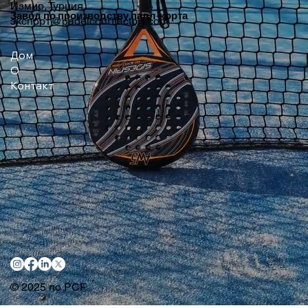
Измир, Турция
Завод по производству падл-корта
экспорт@padelcourtfactory.com
Дом
О
Контакт
© 2025 по PCF