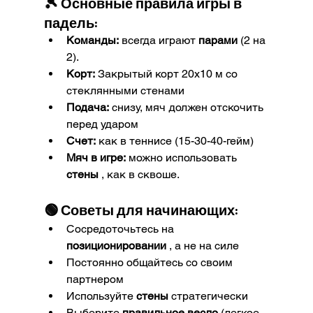
🎾 
Основные правила игры в 
падель:
Команды:
 всегда играют 
парами
 (2 на 
2).
Корт:
 Закрытый корт 20x10 м со 
стеклянными стенами
Подача:
 снизу, мяч должен отскочить 
перед ударом
Счет:
 как в теннисе (15-30-40-гейм)
Мяч в игре:
 можно использовать 
стены
 , как в сквоше.
🟢 
Советы для начинающих:
Сосредоточьтесь на 
позиционировании
 , а не на силе
Постоянно общайтесь со своим 
партнером
Используйте 
стены
 стратегически
Выберите 
правильное весло
 (легкое 