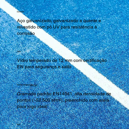
Estrutura
Aço galvanizado, galvanizado a quente e
revestido com pó UV para resistência à
corrosão
Vidro
Vidro temperado de 12 mm com certificação
EN para segurança e salto
Grama artificial da
Globo Turf
Gramado padrão EN14041, alta densidade de
pontos (~52.500 st/m²), preenchido com areia
para jogo ideal
Raio