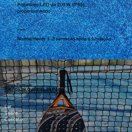
Projetores LED de 200 W (IP65),
proporcionando
Instalação
Normalmente 1–2 semanas após a fundação
Izmir, Turquia
Fábrica de Quadras de Padel
export@padelcourtfactory.com
Lar
Sobre
Contato