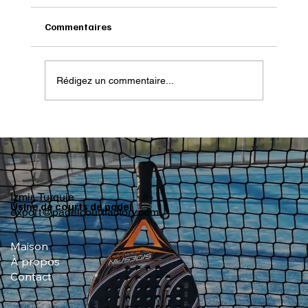
Commentaires
Rédigez un commentaire...
Pourquoi la Slovénie pourrait devenir la
prochaine destination de padel haut de
gamme en Europe centrale
Izmir, Turquie
Usine de courts de padel
export@padelcourtfactory.com
Maison
À propos
Contact