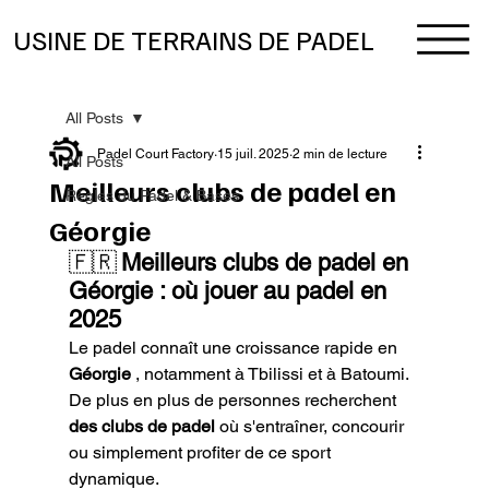
USINE DE TERRAINS DE PADEL
All Posts
Padel Court Factory
15 juil. 2025
2 min de lecture
All Posts
Meilleurs clubs de padel en
Règles du Padel & Bases
Géorgie
🇫🇷
Meilleurs clubs de padel en 
Géorgie : où jouer au padel en 
2025
Le padel connaît une croissance rapide en 
Géorgie
 , notamment à Tbilissi et à Batoumi. 
De plus en plus de personnes recherchent 
des clubs de padel
 où s'entraîner, concourir 
ou simplement profiter de ce sport 
dynamique.