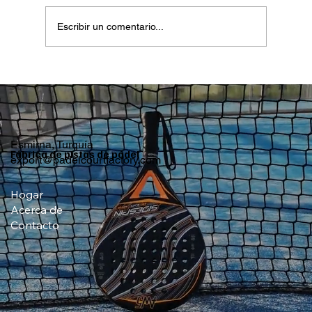
Escribir un comentario...
¿Por qué Eslovenia podría convertirse en
el próximo destino de pádel de primera
categoría en Europa Central?
Esmirna, Turquía
Fábrica de pistas de pádel
export@padelcourtfactory.com
Hogar
Acerca de
Contacto