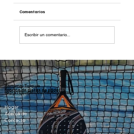
Comentarios
Escribir un comentario...
¿Por qué Eslovenia podría convertirse en
el próximo destino de pádel de primera
categoría en Europa Central?
Esmirna, Turquía
Fábrica de pistas de pádel
export@padelcourtfactory.com
Hogar
Acerca de
Contacto