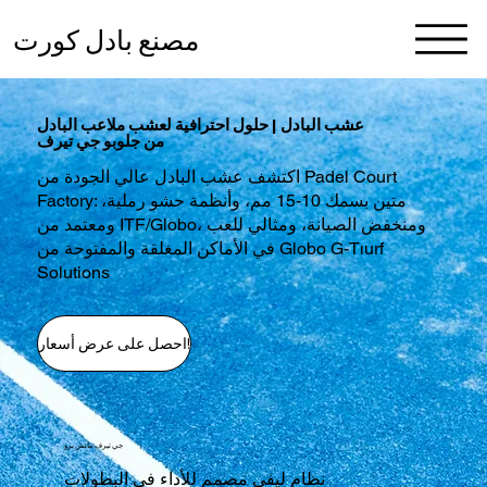
مصنع بادل كورت
عشب البادل | حلول احترافية لعشب ملاعب البادل
من جلوبو جي تيرف
اكتشف عشب البادل عالي الجودة من Padel Court
Factory: متين بسمك 10-15 مم، وأنظمة حشو رملية،
ومعتمد من ITF/Globo، ومنخفض الصيانة، ومثالي للعب
في الأماكن المغلقة والمفتوحة من Globo G-Tıurf
Solutions
احصل على عرض أسعار!
جي تيرف ماتش برو
نظام ليفي مصمم للأداء في البطولات