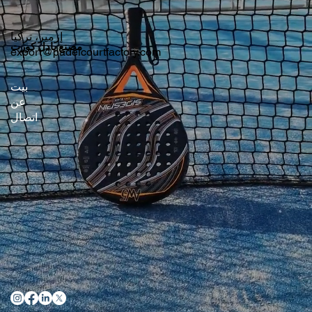
إزمير، تركيا
مصنع بادل كورت
export@padelcourtfactory.com
بيت
عن
اتصال